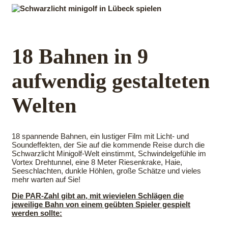
Ahoi
Infos
Preise & Angebote
Ne
18 Bahnen in 9
aufwendig gestalteten
Welten
18 spannende Bahnen, ein lustiger Film mit Licht- und
Soundeffekten, der Sie auf die kommende Reise durch die
Schwarzlicht Minigolf-Welt einstimmt, Schwindelgefühle im
Vortex Drehtunnel, eine 8 Meter Riesenkrake, Haie,
Seeschlachten, dunkle Höhlen, große Schätze und vieles
mehr warten auf Sie!
Die PAR-Zahl gibt an, mit wievielen Schlägen die
jeweilige Bahn von einem geübten Spieler gespielt
werden sollte: