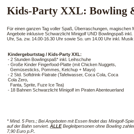
Kids-Party XXL: Bowling 
Für einen ganzen Tag voller Spaß, Überraschungen, magischen Mo
Angebote inklusive Schwarzlicht Minigolf UND Bowlingspaß inkl. 
Uhr, Sa. zw. 14.00-16.30 Uhr sowie So. um 14.00 Uhr inkl. Musik
Kindergeburtstag / Kids-Party XXL:
- 2 Stunden Bowlingspaß* inkl. Leihschuhe
- Große Kinder Fingerfood-Platte (mit Chicken Nuggets,
Gemüsesticks, Pommes, Ketchup + Mayo)
- 2 Std. Softdrink-Flatrate (Tafelwasser, Coca Cola, Coca
Cola Zero,
Fanta, Sprite, Fuze Ice Tea)
- 18 Bahnen Schwarzlicht Minigolf im Piraten Abenteuerland
* Mind. 5 Pers.; Bei Angeboten mit Essen findet das Minigolf-Spi
auf der Bahn serviert.
ALLE
Begleitpersonen ohne Bowling zahlen f
7,90 Euro p.P..