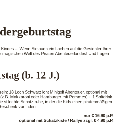
ws
Videos
Kontakt
ndergeburtstag
indes ... Wenn Sie auch ein Lachen auf die Gesichter Ihrer
der magischen Welt des Piraten Abenteuerlandes! Und fragen
tag (b. 12 J.)
sein: 18 Loch Schwarzlicht Minigolf Abenteuer, optional mit
nü (z.B. Makkaroni oder Hamburger mit Pommes) + 1 Softdrink
e stilechte Schatztruhe, in der die Kids einen piratenmäßigen
Geschenk vorfinden!
nur € 16,90 p.P.
optional mit Schatzkiste / Rallye zzgl. € 4,90 p.P.