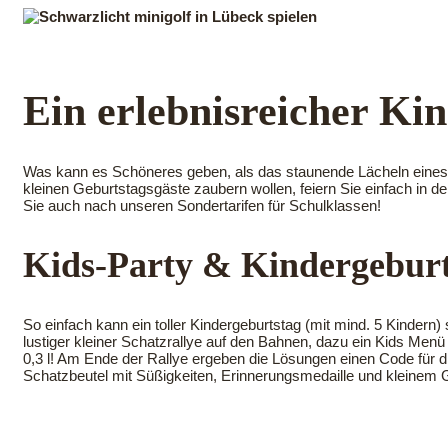
Ahoi
Infos
Preise & Angebote
Ne
Ein erlebnisreicher Ki
Was kann es Schöneres geben, als das staunende Lächeln eines K
kleinen Geburtstagsgäste zaubern wollen, feiern Sie einfach in 
Sie auch nach unseren Sondertarifen für Schulklassen!
Kids-Party & Kindergeburts
So einfach kann ein toller Kindergeburtstag (mit mind. 5 Kindern) 
lustiger kleiner Schatzrallye auf den Bahnen, dazu ein Kids Me
0,3 l! Am Ende der Rallye ergeben die Lösungen einen Code für di
Schatzbeutel mit Süßigkeiten, Erinnerungsmedaille und kleinem 